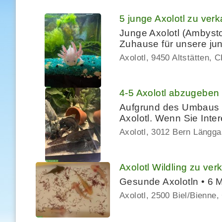
5 junge Axolotl zu ver
Junge Axolotl (Ambyst
Zuhause für unsere jung
Axolotl
9450 Altstätten
C
4-5 Axolotl abzugeben
Aufgrund des Umbaus u
Axolotl. Wenn Sie Int
Axolotl
3012 Bern Länggass
Axolotl Wildling zu ver
Gesunde Axolotln • 6 M
Axolotl
2500 Biel/Bienne