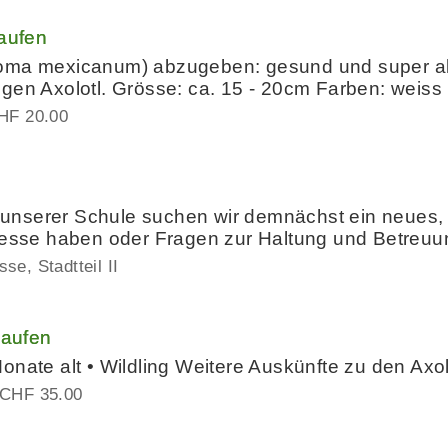
kaufen
oma mexicanum) abzugeben: gesund und super akt
en Axolotl. ​Grösse: ca. 15 - 20cm ​Farben: weiss D
HF 20.00
nserer Schule suchen wir demnächst ein neues, a
eresse haben oder Fragen zur Haltung und Betreuu
e, Stadtteil II
kaufen
onate alt • Wildling Weitere Auskünfte zu den Axol
CHF 35.00