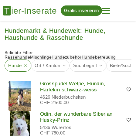
Gratis inserieren
Hundemarkt & Hundewelt: Hunde,
Haushunde & Rassehunde
Beliebte Filter:
Rassehunde
Mischlinge
Hundezubehör
Hundebetreuung
Hunde
Ort / Kanton
Suchbegriff
Biete/Suche
Grosspudel Welpe, Hündin,
Harlekin schwarz-weiss
4626 Niederbuchsiten
CHF 2’500.00
Odin, der wunderbare Siberian
Husky-Prinz
5436 Würenlos
CHF 790.00