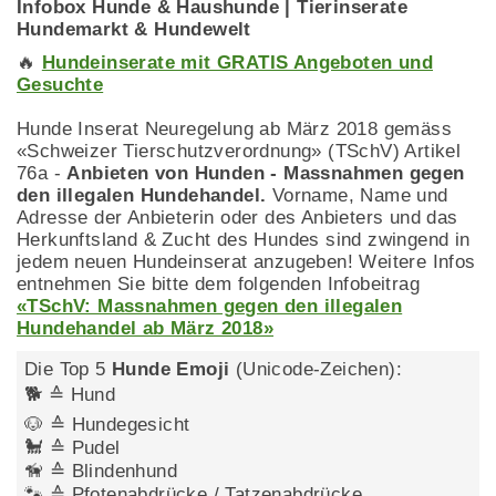
Infobox Hunde & Haushunde | Tierinserate
Hundemarkt & Hundewelt
🔥
Hundeinserate mit GRATIS Angeboten und
Gesuchte
Hunde Inserat Neuregelung ab März 2018 gemäss
«Schweizer Tierschutzverordnung» (TSchV) Artikel
76a -
Anbieten von Hunden - Massnahmen gegen
den illegalen Hundehandel.
Vorname, Name und
Adresse der Anbieterin oder des Anbieters und das
Herkunftsland & Zucht des Hundes sind zwingend in
jedem neuen Hundeinserat anzugeben! Weitere Infos
entnehmen Sie bitte dem folgenden Infobeitrag
«TSchV: Massnahmen gegen den illegalen
Hundehandel ab März 2018»
Die Top 5
Hunde Emoji
(Unicode-Zeichen):
🐕 ≙ Hund
🐶 ≙ Hundegesicht
🐩 ≙ Pudel
🦮 ≙ Blindenhund
🐾 ≙ Pfotenabdrücke / Tatzenabdrücke