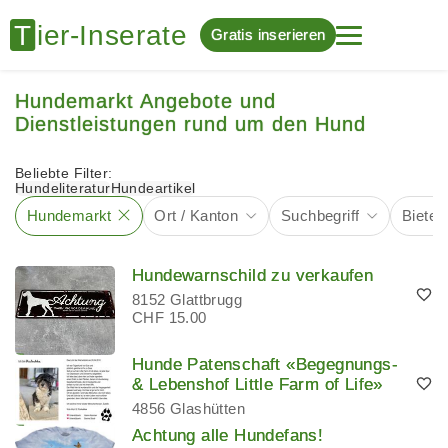
Gratis inserieren
Hundemarkt Angebote und
Dienstleistungen rund um den Hund
Beliebte Filter:
Hundeliteratur
Hundeartikel
Hundemarkt
Ort / Kanton
Suchbegriff
Biete/
Hundewarnschild zu verkaufen
8152 Glattbrugg
CHF 15.00
Hunde Patenschaft «Begegnungs-
& Lebenshof Little Farm of Life»
4856 Glashütten
Achtung alle Hundefans!