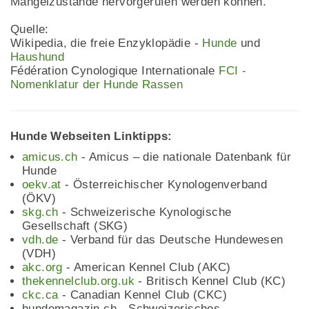
Mangelzustände hervorgerufen werden können.
Quelle:
Wikipedia, die freie Enzyklopädie -
Hunde
und
Haushund
Fédération Cynologique Internationale
FCI -
Nomenklatur der Hunde Rassen
Hunde Webseiten Linktipps:
amicus.ch
- Amicus – die nationale Datenbank für
Hunde
oekv.at
- Österreichischer Kynologenverband
(ÖKV)
skg.ch
- Schweizerische Kynologische
Gesellschaft (SKG)
vdh.de
- Verband für das Deutsche Hundewesen
(VDH)
akc.org
- American Kennel Club (AKC)
thekennelclub.org.uk
- Britisch Kennel Club (KC)
ckc.ca
- Canadian Kennel Club (CKC)
hundemagazin.ch - Schweizerisches