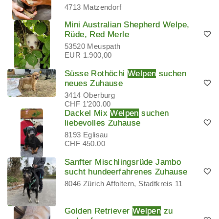
4713 Matzendorf
Mini Australian Shepherd Welpe,
Rüde, Red Merle
53520 Meuspath
EUR 1.900,00
Süsse Rothöchi
Welpen
suchen
neues Zuhause
3414 Oberburg
CHF 1’200.00
Dackel Mix
Welpen
suchen
liebevolles Zuhause
8193 Eglisau
CHF 450.00
Sanfter Mischlingsrüde Jambo
sucht hundeerfahrenes Zuhause
8046 Zürich Affoltern, Stadtkreis 11
Golden Retriever
Welpen
zu