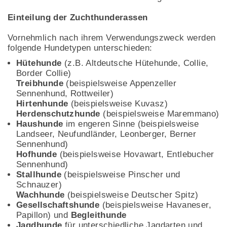
Einteilung der Zuchthunderassen
Vornehmlich nach ihrem Verwendungszweck werden
folgende Hundetypen unterschieden:
Hütehunde
(z.B. Altdeutsche Hütehunde, Collie,
Border Collie)
Treibhunde
(beispielsweise Appenzeller
Sennenhund, Rottweiler)
Hirtenhunde
(beispielsweise Kuvasz)
Herdenschutzhunde
(beispielsweise Maremmano)
Haushunde
im engeren Sinne (beispielsweise
Landseer, Neufundländer, Leonberger, Berner
Sennenhund)
Hofhunde
(beispielsweise Hovawart, Entlebucher
Sennenhund)
Stallhunde
(beispielsweise Pinscher und
Schnauzer)
Wachhunde
(beispielsweise Deutscher Spitz)
Gesellschaftshunde
(beispielsweise Havaneser,
Papillon) und
Begleithunde
Jagdhunde
für unterschiedliche Jagdarten und