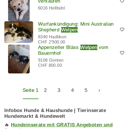
verkaufen
6016 Hellbühl
Wurfankündigung: Mini Australian
Shepherd
Welpen
8340 Hadlikon
CHF 2’900.00
Appenzeller Bläss
Welpen
vom
Bauernhof
9108 Gonten
CHF 800.00
Seite 1
2
3
4
5
›
Infobox Hunde & Haushunde | Tierinserate
Hundemarkt & Hundewelt
🔥
Hundeinserate mit GRATIS Angeboten und