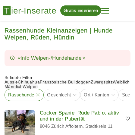
Gratis inserieren
Rassenhunde Kleinanzeigen | Hunde
Welpen, Rüden, Hündin
«Info Welpen-/Hundehandel»
Beliebte Filter:
Aussie
Chihuahua
Französische Bulldoggen
Zwergspitz
Weiblich
Männlich
Welpen
Rassehunde
Geschlecht
Ort / Kanton
Suchbe
Cocker Spaniel Rüde Pablo, aktiv
und in der Pubertät
8046 Zürich Affoltern, Stadtkreis 11