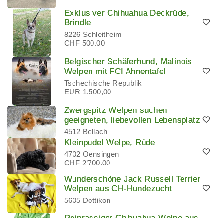
Exklusiver Chihuahua Deckrüde,
Brindle
8226 Schleitheim
CHF 500.00
Belgischer Schäferhund, Malinois
Welpen mit FCI Ahnentafel
Tschechische Republik
EUR 1.500,00
Zwergspitz Welpen suchen
geeigneten, liebevollen Lebensplatz
4512 Bellach
Kleinpudel Welpe, Rüde
4702 Oensingen
CHF 2’700.00
Wunderschöne Jack Russell Terrier
Welpen aus CH-Hundezucht
5605 Dottikon
Reinrassiger Chihuahua Welpe aus