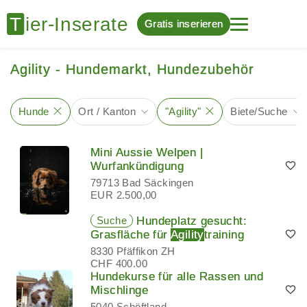
Gratis inserieren
Agility - Hundemarkt, Hundezubehör
Hunde
Ort / Kanton
"Agility"
Biete/Suche
Mini Aussie Welpen |
Wurfankündigung
79713 Bad Säckingen
EUR 2.500,00
Suche
Hundeplatz gesucht:
Grasfläche für
Agility
training
8330 Pfäffikon ZH
CHF 400.00
Hundekurse für alle Rassen und
Mischlinge
5040 Schöftland