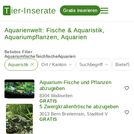
Gratis inserieren
Aquarienwelt: Fische & Aquaristik,
Aquariumpflanzen, Aquarien
Beliebte Filter:
Aquariumfische
Teichfische
Aquarien
Aquaristik
Ort / Kanton
Suchbegriff
Biete/Su
Aquarium-Fische und Pflanzen
abzugeben
8304 Wallisellen
GRATIS
5 Zwergkrallenfrösche abzugeben
3013 Bern Breitenrain, Stadtteil V
GRATIS