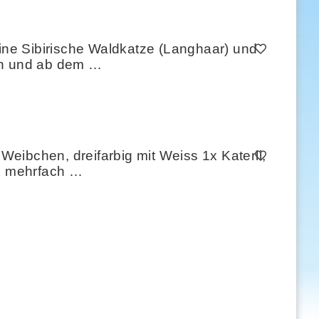
eine Sibirische Waldkatze (Langhaar) und
ren und ab dem …
eibchen, dreifarbig mit Weiss 1x Katerli,
n, mehrfach …