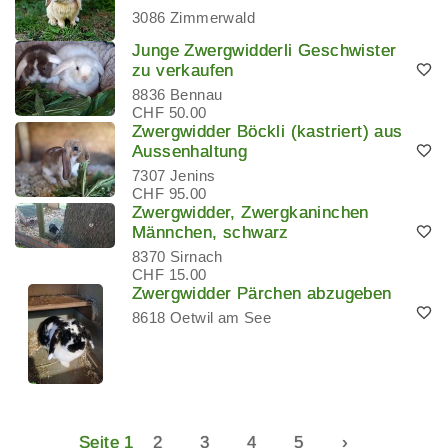
3086 Zimmerwald
Junge Zwergwidderli Geschwister
zu verkaufen
8836 Bennau
CHF 50.00
Zwergwidder Böckli (kastriert) aus
Aussenhaltung
7307 Jenins
CHF 95.00
Zwergwidder, Zwergkaninchen
Männchen, schwarz
8370 Sirnach
CHF 15.00
Zwergwidder Pärchen abzugeben
8618 Oetwil am See
Seite 1
2
3
4
5
›