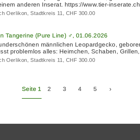
em anderen Inserat. https://www.tier-inserate.c
ch Oerlikon, Stadtkreis 11
CHF 300.00
 Tangerine (Pure Line) ♂, 01.06.2026
underschönen männlichen Leopardgecko, geboren
risst problemlos alles: Heimchen, Schaben, Grill
ch Oerlikon, Stadtkreis 11
CHF 300.00
Seite 1
2
3
4
5
›