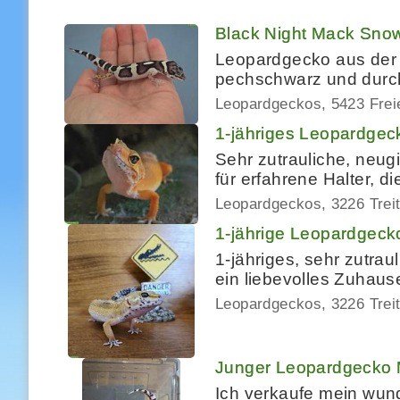
Black Night Mack Sno
Leopardgecko aus der V
pechschwarz und durch
Leopardgeckos
5423 Frei
1-jähriges Leopardge
Sehr zutrauliche, neu
für erfahrene Halter, 
Leopardgeckos
3226 Trei
1-jährige Leopardgec
1-jähriges, sehr zutr
ein liebevolles Zuhaus
Leopardgeckos
3226 Trei
Junger Leopardgecko M
Ich verkaufe mein wun