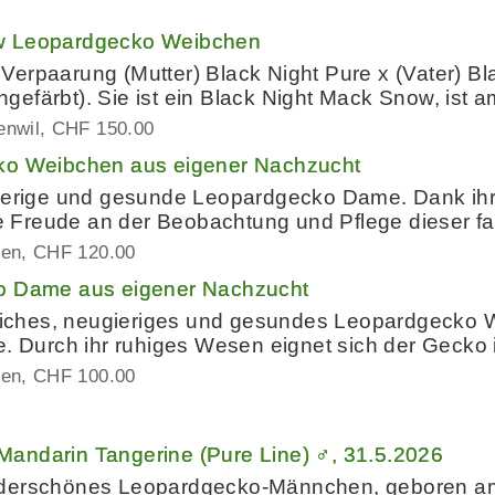
w Leopardgecko Weibchen
erpaarung (Mutter) Black Night Pure x (Vater) Bl
gefärbt). Sie ist ein Black Night Mack Snow, ist
enwil
CHF 150.00
cko Weibchen aus eigener Nachzucht
gierige und gesunde Leopardgecko Dame. Dank ihre
die Freude an der Beobachtung und Pflege dieser 
ten
CHF 120.00
ko Dame aus eigener Nachzucht
auliches, neugieriges und gesundes Leopardgecko
e. Durch ihr ruhiges Wesen eignet sich der Gecko 
ten
CHF 100.00
andarin Tangerine (Pure Line) ♂, 31.5.2026
derschönes Leopardgecko-Männchen, geboren am 31