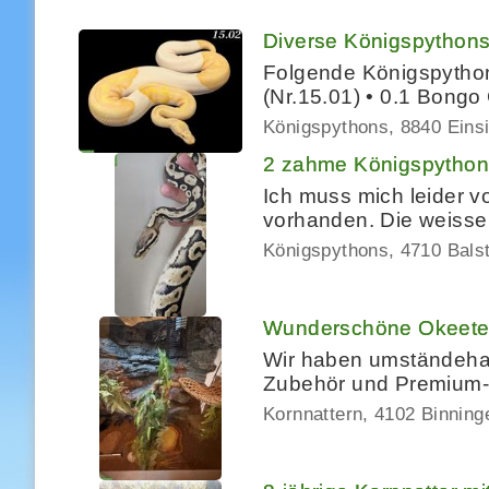
Diverse Königspythons
Folgende Königspython
(Nr.15.01) • 0.1 Bongo
Königspythons
8840 Eins
2 zahme Königspytho
Ich muss mich leider 
vorhanden. Die weisse 
Königspythons
4710 Bals
Wunderschöne Okeetee
Wir haben umständehalb
Zubehör und Premium-T
Kornnattern
4102 Binning