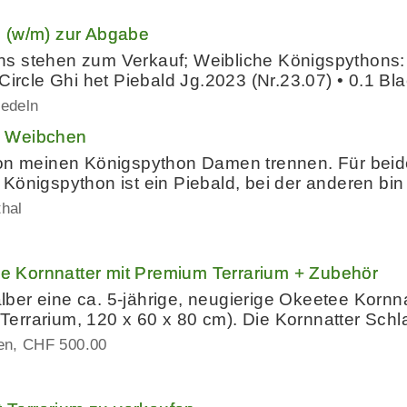
 (w/m) zur Abgabe
s stehen zum Verkauf; Weibliche Königspythons: •
 Circle Ghi het Piebald Jg.2023 (Nr.23.07) • 0.1 B
iedeln
n Weibchen
von meinen Königspython Damen trennen. Für beid
Königspython ist ein Piebald, bei der anderen bin
thal
 Kornnatter mit Premium Terrarium + Zubehör
er eine ca. 5-jährige, neugierige Okeetee Kornna
errarium, 120 x 60 x 80 cm). Die Kornnatter Sc
en
CHF 500.00