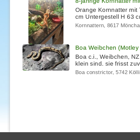
8-jährige Kornnatter mi
Orange Kornnatter mit 
cm Untergestell H 63 c
Kornnattern
8617 Mönchal
Boa Weibchen (Motley h
Boa c.i., Weibchen, NZ 
klein sind. sie frisst z
Boa constrictor
5742 Köll