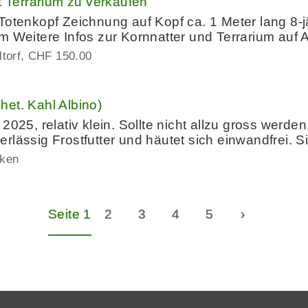
t Terrarium zu verkaufen
Totenkopf Zeichnung auf Kopf ca. 1 Meter lang 8-
m Weitere Infos zur Kornnatter und Terrarium auf 
torf
CHF 150.00
et. Kahl Albino)
2025, relativ klein. Sollte nicht allzu gross werden
uverlässig Frostfutter und häutet sich einwandfrei. 
iken
Seite 1
2
3
4
5
›