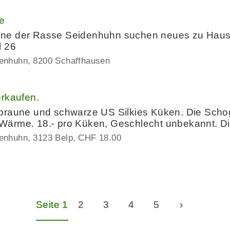
e
ne der Rasse Seidenhuhn suchen neues zu Hause.
l 26
denhuhn
8200 Schaffhausen
erkaufen.
braune und schwarze US Silkies Küken. Die Schog
ärme. 18.- pro Küken, Geschlecht unbekannt. Di
denhuhn
3123 Belp
CHF 18.00
Seite 1
2
3
4
5
›