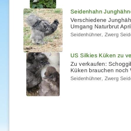
Seidenhahn Junghähn
Verschiedene Junghäh
Umgang Naturbrut Apri
Seidenhühner, Zwerg Sei
US Silkies Küken zu v
Zu verkaufen: Schoggi
Küken brauchen noch W
Seidenhühner, Zwerg Sei