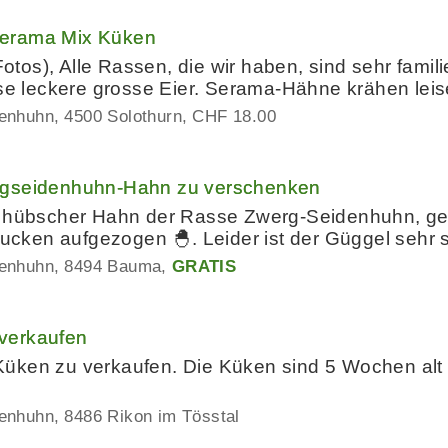
Serama Mix Küken
-Fotos), Alle Rassen, die wir haben, sind sehr fa
sse leckere grosse Eier. Serama-Hähne krähen leis
denhuhn
4500 Solothurn
CHF 18.00
rgseidenhuhn-Hahn zu verschenken
 hübscher Hahn der Rasse Zwerg-Seidenhuhn, gesch
Glucken aufgezogen 🐣. Leider ist der Güggel sehr
denhuhn
8494 Bauma
GRATIS
verkaufen
üken zu verkaufen. Die Küken sind 5 Wochen alt 
denhuhn
8486 Rikon im Tösstal