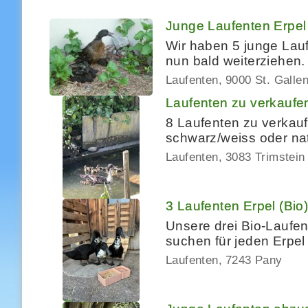
Junge Laufenten Erpel
Wir haben 5 junge Lauf
nun bald weiterziehen.
Laufenten
9000 St. Galle
Laufenten zu verkaufe
8 Laufenten zu verkauf
schwarz/weiss oder nat
Laufenten
3083 Trimstein
3 Laufenten Erpel (Bio
Unsere drei Bio-Laufen
suchen für jeden Erpel
Laufenten
7243 Pany