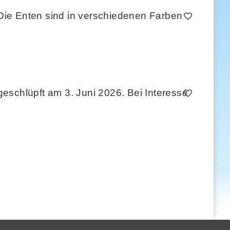
Die Enten sind in verschiedenen Farben
eschlüpft am 3. Juni 2026. Bei Interesse