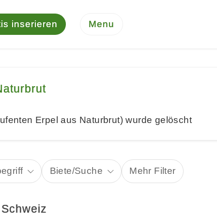
is inserieren
Menu
Naturbrut
ufenten Erpel aus Naturbrut) wurde gelöscht
egriff
Biete/Suche
Mehr Filter
 Schweiz