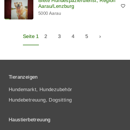
Biete Hundespazierdienst, Region
Aarau/Lenzburg
5000 Aarau
Seite 1
2
3
4
5
›
Tieranzeigen
Hundemarkt, Hundezubehör
Hundebetreuung, Dogsitting
Haustierbetreuung