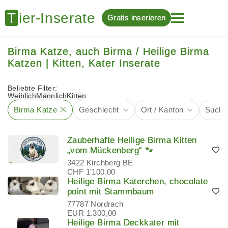
Gratis inserieren
Birma Katze, auch Birma / Heilige Birma
Katzen | Kitten, Kater Inserate
Beliebte Filter:
Weiblich
Männlich
Kitten
Birma Katze
Geschlecht
Ort / Kanton
Suchbe
Zauberhafte Heilige Birma Kitten
„vom Mückenberg“ 🐾
3422 Kirchberg BE
CHF 1’100.00
Heilige Birma Katerchen, chocolate
point mit Stammbaum
77787 Nordrach
EUR 1.300,00
Heilige Birma Deckkater mit