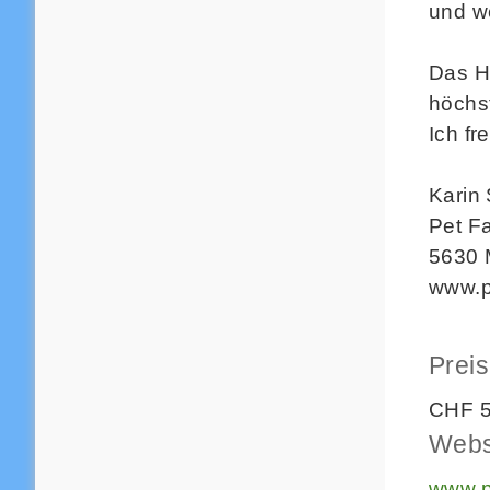
und we
Das He
höchst
Ich fr
Karin 
Pet F
5630 
www.p
Preis
CHF 5
Webs
www.p