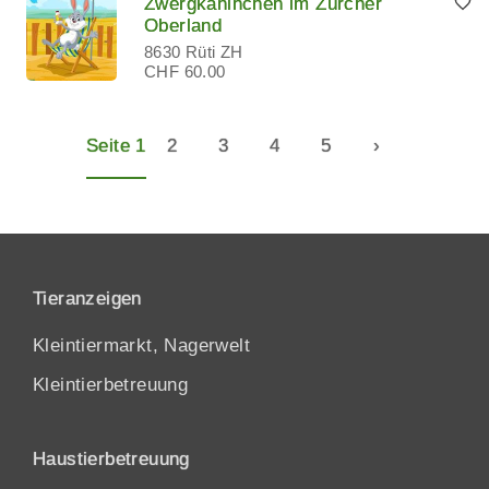
Zwergkaninchen im Zürcher
Oberland
8630 Rüti ZH
CHF 60.00
Seite 1
2
3
4
5
›
Tieranzeigen
Kleintiermarkt, Nagerwelt
Kleintierbetreuung
Haustierbetreuung