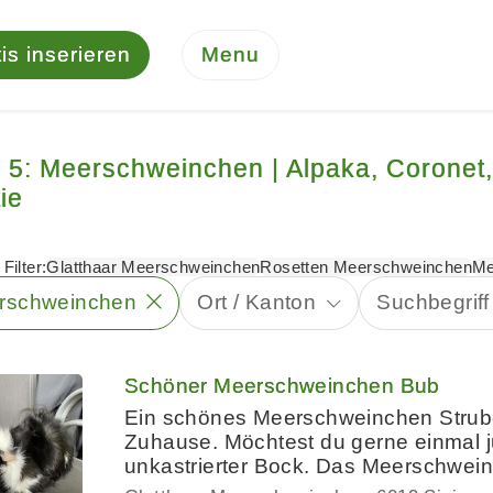
is inserieren
Menu
e 5: Meerschweinchen | Alpaka, Coronet,
ie
Filter:
Glatthaar Meerschweinchen
Rosetten Meerschweinchen
Me
rschweinchen
Ort / Kanton
Suchbegriff
Schöner Meerschweinchen Bub
Ein schönes Meerschweinchen Strubeli
Zuhause. Möchtest du gerne einmal j
unkastrierter Bock. Das Meerschwei