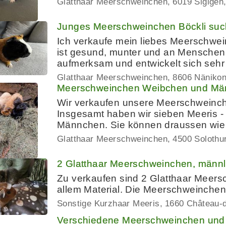
Glatthaar Meerschweinchen
6019 Sigigen
Junges Meerschweinchen Böckli suc
Ich verkaufe mein liebes Meerschwei
ist gesund, munter und an Menschen 
aufmerksam und entwickelt sich sehr
Glatthaar Meerschweinchen
8606 Näniko
Meerschweinchen Weibchen und Män
Wir verkaufen unsere Meerschweinche
Insgesamt haben wir sieben Meeris - 
Männchen. Sie können draussen wie
Glatthaar Meerschweinchen
4500 Solothu
2 Glatthaar Meerschweinchen, männlic
Zu verkaufen sind 2 Glatthaar Meers
allem Material. Die Meerschweinchen
Sonstige Kurzhaar Meeris
1660 Château-
Verschiedene Meerschweinchen und