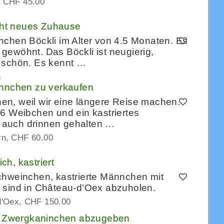
CHF 45.00
ht neues Zuhause
nchen Böckli im Alter von 4.5 Monaten. Es
gewöhnt. Das Böckli ist neugierig,
 schön. Es kennt …
n
nchen zu verkaufen
n, weil wir eine längere Reise machen.
6 Weibchen und ein kastriertes
 auch drinnen gehalten …
rn
CHF 60.00
h, kastriert
chweinchen, kastrierte Männchen mit
 sind in Château-d’Oex abzuholen.
d'Oex
CHF 150.00
 Zwergkaninchen abzugeben