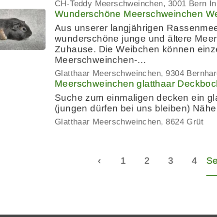
CH-Teddy Meerschweinchen
3001 Bern Inn
Wunderschöne Meerschweinchen W
Aus unserer langjährigen Rassenme
wunderschöne junge und ältere Mee
Zuhause. Die Weibchen können einze
Meerschweinchen-…
Glatthaar Meerschweinchen
9304 Bernhar
Meerschweinchen glatthaar Deckboc
Suche zum einmaligen decken ein g
(jungen dürfen bei uns bleiben) Näh
Glatthaar Meerschweinchen
8624 Grüt
‹
1
2
3
4
Se