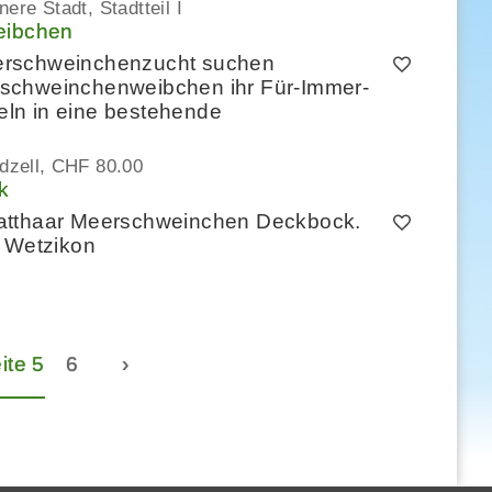
ere Stadt, Stadtteil I
eibchen
erschweinchenzucht suchen
rschweinchenweibchen ihr Für-Immer-
ln in eine bestehende
dzell
CHF 80.00
k
latthaar Meerschweinchen Deckbock.
e Wetzikon
ite 5
6
›