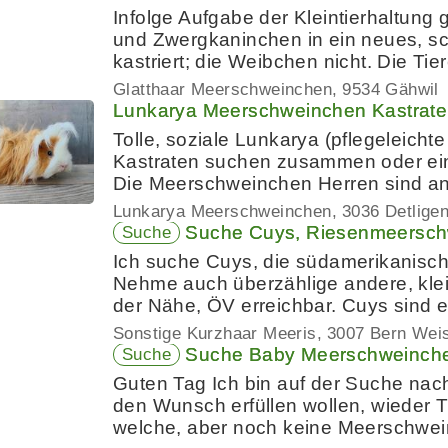
Infolge Aufgabe der Kleintierhaltun
und Zwergkaninchen in ein neues, sc
kastriert; die Weibchen nicht. Die Tie
Glatthaar Meerschweinchen
9534 Gähwil
Lunkarya Meerschweinchen Kastrate
Tolle, soziale Lunkarya (pflegeleic
Kastraten suchen zusammen oder ein
Die Meerschweinchen Herren sind an
Lunkarya Meerschweinchen
3036 Detlige
Suche Cuys, Riesenmeersch
Suche
Ich suche Cuys, die südamerikanis
Nehme auch überzählige andere, kle
der Nähe, ÖV erreichbar. Cuys sind 
Sonstige Kurzhaar Meeris
3007 Bern Weiss
Suche Baby Meerschweinch
Suche
Guten Tag Ich bin auf der Suche nac
den Wunsch erfüllen wollen, wieder 
welche, aber noch keine Meerschwe