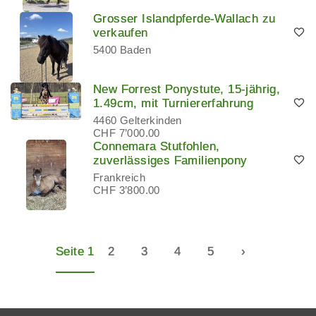
Grosser Islandpferde-Wallach zu
verkaufen
5400 Baden
New Forrest Ponystute, 15-jährig,
1.49cm, mit Turniererfahrung
4460 Gelterkinden
CHF 7’000.00
Connemara Stutfohlen,
zuverlässiges Familienpony
Frankreich
CHF 3’800.00
Seite 1
2
3
4
5
›