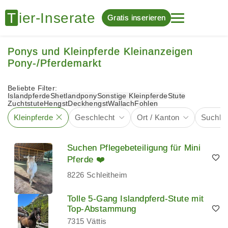
Gratis inserieren
Ponys und Kleinpferde Kleinanzeigen
Pony-/Pferdemarkt
Beliebte Filter:
Islandpferde
Shetlandpony
Sonstige Kleinpferde
Stute
Zuchtstute
Hengst
Deckhengst
Wallach
Fohlen
Kleinpferde
Geschlecht
Ort / Kanton
Suchbeg
Suchen Pflegebeteiligung für Mini
Pferde ❤️
8226 Schleitheim
Tolle 5-Gang Islandpferd-Stute mit
Top-Abstammung
7315 Vättis