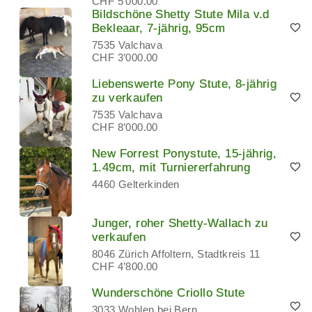
CHF 5’000.00
Bildschöne Shetty Stute Mila v.d
Bekleaar, 7-jährig, 95cm
7535 Valchava
CHF 3’000.00
Liebenswerte Pony Stute, 8-jährig
zu verkaufen
7535 Valchava
CHF 8’000.00
New Forrest Ponystute, 15-jährig,
1.49cm, mit Turniererfahrung
4460 Gelterkinden
Junger, roher Shetty-Wallach zu
verkaufen
8046 Zürich Affoltern, Stadtkreis 11
CHF 4’800.00
Wunderschöne Criollo Stute
3033 Wohlen bei Bern