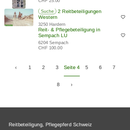
CHF 25.00
Suche
2 Reitbeteiligungen
Western
3250 Hardern
Reit- & Pflegebeteiligung in
Sempach LU
6204 Sempach
CHF 100.00
‹
1
2
3
Seite 4
5
6
7
8
›
Reitbeteiligung, Pflegepferd Schweiz