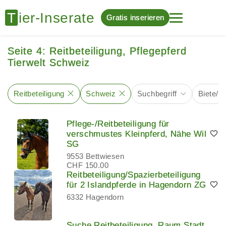
Gratis inserieren
Seite 4: Reitbeteiligung, Pflegepferd
Tierwelt Schweiz
Reitbeteiligung
Schweiz
Suchbegriff
Biete/S
Pflege-/Reitbeteiligung für
verschmustes Kleinpferd, Nähe Wil
SG
9553 Bettwiesen
CHF 150.00
Reitbeteiligung/Spazierbeteiligung
für 2 Islandpferde in Hagendorn ZG
6332 Hagendorn
Suche Reitbeteiligung, Raum Stadt