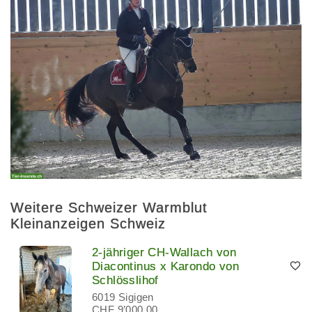
Weitere Schweizer Warmblut
Kleinanzeigen Schweiz
2-jähriger CH-Wallach von
Diacontinus x Karondo von
Schlösslihof
6019 Sigigen
CHF 9’000.00