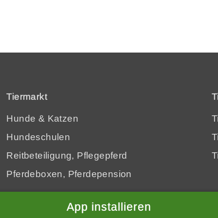
Tiermarkt
T
Hunde
&
Katzen
T
Hundeschulen
T
Reitbeteiligung, Pflegepferd
T
Pferdeboxen, Pferdepension
App installieren
Datenschutzhinweis
Schliessen