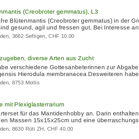
enmantis (Creobroter gemmatus), L3
che Blütenmantis (Creobroter gemmatus) in der Gr
sind gesund, agil und fressen gut. Bei Interesse a
iden
3662 Seftigen
CHF 10.00
zugeben, diverse Arten aus Zucht
abe verschiedene Gottesanbeterinnen zur Abgabe
ngensis Hierodula membranacea Desweiteren habe i
iden
8753 Mollis
 mit Plexiglasterrarium
tarterset für das Mantidenhobby an. Darin enthalt
t den Massen 15x15x25cm und eine überraschungs M
iden
8630 Rüti ZH
CHF 40.00