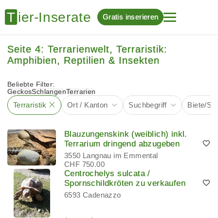
Gratis inserieren
Seite 4: Terrarienwelt, Terraristik:
Amphibien, Reptilien & Insekten
Beliebte Filter:
Geckos
Schlangen
Terrarien
Terraristik
Ort / Kanton
Suchbegriff
Biete/Su
Blauzungenskink (weiblich) inkl.
Terrarium dringend abzugeben
3550 Langnau im Emmental
CHF 750.00
Centrochelys sulcata /
Spornschildkröten zu verkaufen
6593 Cadenazzo