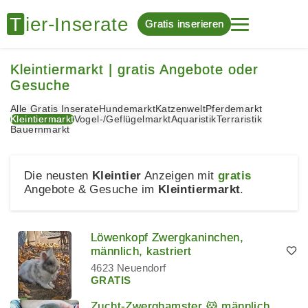
Gratis inserieren
Kleintiermarkt | gratis Angebote oder
Gesuche
Alle Gratis Inserate
Hundemarkt
Katzenwelt
Pferdemarkt
Kleintiermarkt
Vogel-/Geflügelmarkt
Aquaristik
Terraristik
Bauernmarkt
Die neusten
Kleintier
Anzeigen mit
gratis
Angebote & Gesuche im
Kleintiermarkt
.
Löwenkopf Zwergkaninchen,
männlich, kastriert
4623 Neuendorf
GRATIS
Zucht-Zwerghamster 🐹 männlich,