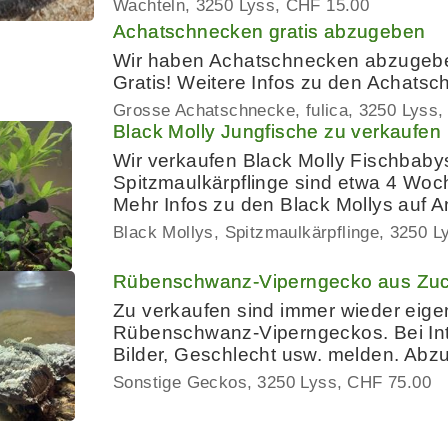
Wachteln
3250 Lyss
CHF 15.00
Achatschnecken gratis abzugeben
Wir haben Achatschnecken abzugeben
Gratis! Weitere Infos zu den Achatsc
Grosse Achatschnecke, fulica
3250 Lyss
Black Molly Jungfische zu verkaufen
Wir verkaufen Black Molly Fischbabys
Spitzmaulkärpflinge sind etwa 4 Woche
Mehr Infos zu den Black Mollys auf A
Black Mollys, Spitzmaulkärpflinge
3250 L
Rübenschwanz-Viperngecko aus Zuch
Zu verkaufen sind immer wieder eige
Rübenschwanz-Viperngeckos. Bei Inte
Bilder, Geschlecht usw. melden. Abz
Sonstige Geckos
3250 Lyss
CHF 75.00