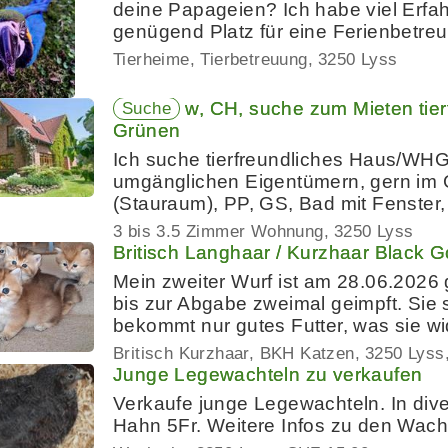
deine Papageien? Ich habe viel Erf
genügend Platz für eine Ferienbetreu
Tierheime, Tierbetreuung
3250 Lyss
w, CH, suche zum Mieten tie
Suche
Grünen
Ich suche tierfreundliches Haus/WHG
umgänglichen Eigentümern, gern im
(Stauraum), PP, GS, Bad mit Fenster,
3 bis 3.5 Zimmer Wohnung
3250 Lyss
Britisch Langhaar / Kurzhaar Black
Mein zweiter Wurf ist am 28.06.2026
bis zur Abgabe zweimal geimpft. Sie si
bekommt nur gutes Futter, was sie w
Britisch Kurzhaar, BKH Katzen
3250 Lyss
Junge Legewachteln zu verkaufen
Verkaufe junge Legewachteln. In div
Hahn 5Fr. Weitere Infos zu den Wach