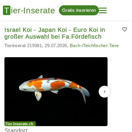
Gratis inserieren
Israel Koi - Japan Koi - Euro Koi in
großer Auswahl bei Fa.Fördefisch
Tierinserat 219381
29.07.2026
Bach-/Teichfische/-Tiere
Standort