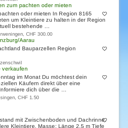
en zum pachten oder mieten
achten oder mieten In Region 8165
n um Kleintiere zu halten in der Region
ntuell bestehende …
rweningen
CHF 300.00
enzburg/Aarau
achtland Bauparzellen Region
zenschwil
e verkaufen
nntag im Monat Du möchtest dein
ziellen Käufern direkt über eine
Informiere dich über die …
singen
CHF 1.50
erstand mit Zwischenboden und Dachrinne.
ere Kleintiere. Masse: Länge 2.5 m Tiefe