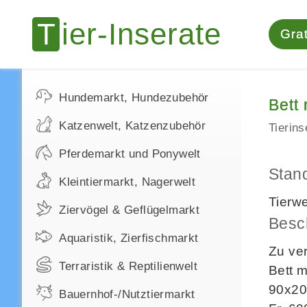
Grat
Hundemarkt, Hundezubehör
Bett
Katzenwelt, Katzenzubehör
Tierin
Pferdemarkt und Ponywelt
Stan
Kleintiermarkt, Nagerwelt
Tierw
Ziervögel & Geflügelmarkt
Besc
Aquaristik, Zierfischmarkt
Zu ve
Terraristik & Reptilienwelt
Bett m
90x20
Bauernhof-/Nutztiermarkt