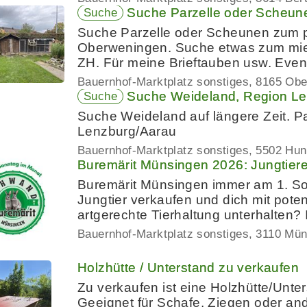
Suche Parzelle oder Scheun
Suche
Suche Parzelle oder Scheunen zum p
Oberweningen. Suche etwas zum miete
ZH. Für meine Brieftauben usw. Eve
Bauernhof-Marktplatz sonstiges
8165 Obe
Suche Weideland, Region L
Suche
Suche Weideland auf längere Zeit. P
Lenzburg/Aarau
Bauernhof-Marktplatz sonstiges
5502 Hun
Buremärit Münsingen 2026: Jungtier
Buremärit Münsingen immer am 1. So
Jungtier verkaufen und dich mit poten
artgerechte Tierhaltung unterhalten? 
Bauernhof-Marktplatz sonstiges
3110 Mün
Holzhütte / Unterstand zu verkaufen
Zu verkaufen ist eine Holzhütte/Unt
Geeignet für Schafe, Ziegen oder and