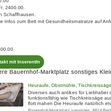
0.00
r. 2400.00.
n Schaffhausen.
e Infos zum Bett mit Gesundheitsmatratze auf Anf
00.00
akt mit InserentIn
ere Bauernhof-Marktplatz sonstiges Kle
Heuraufe, Obstmühle, Tischkreissäg
Diverses auch antikes für Liebhabe
funktionsfähig wie Tischkreissäge au
flott mahen Die Heuraufe natürlich e
Bauernhof-Marktplatz sonstiges
8614 Ber