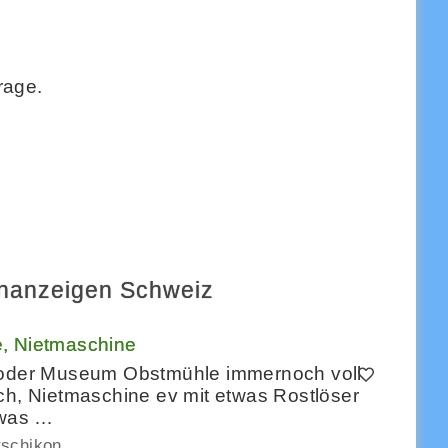
rage.
inanzeigen Schweiz
e, Nietmaschine
r oder Museum Obstmühle immernoch voll
ch, Nietmaschine ev mit etwas Rostlöser
twas …
tschikon