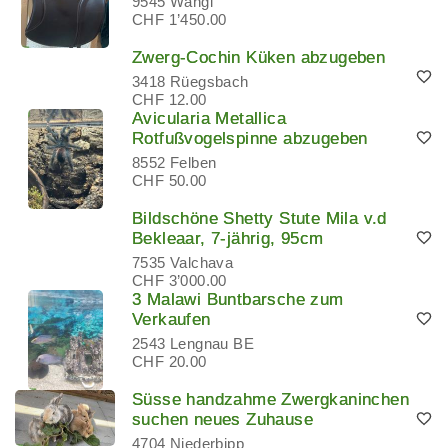
9545 Wängi
CHF 1’450.00
Zwerg-Cochin Küken abzugeben
3418 Rüegsbach
CHF 12.00
Avicularia Metallica
Rotfußvogelspinne abzugeben
8552 Felben
CHF 50.00
Bildschöne Shetty Stute Mila v.d
Bekleaar, 7-jährig, 95cm
7535 Valchava
CHF 3’000.00
3 Malawi Buntbarsche zum
Verkaufen
2543 Lengnau BE
CHF 20.00
Süsse handzahme Zwergkaninchen
suchen neues Zuhause
4704 Niederbipp