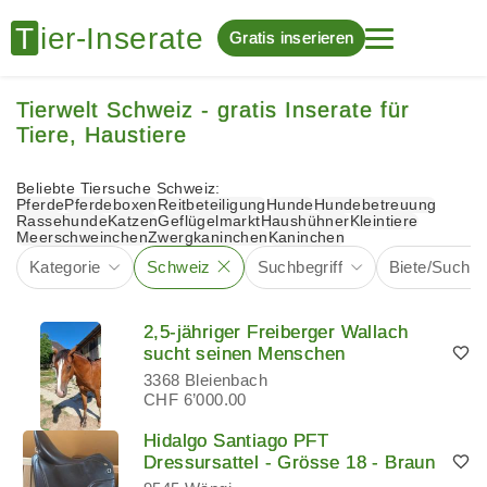
Gratis inserieren
Tierwelt Schweiz - gratis Inserate für
Tiere, Haustiere
Beliebte Tiersuche Schweiz:
Pferde
Pferdeboxen
Reitbeteiligung
Hunde
Hundebetreuung
Rassehunde
Katzen
Geflügelmarkt
Haushühner
Kleintiere
Meerschweinchen
Zwergkaninchen
Kaninchen
Kategorie
Schweiz
Suchbegriff
Biete/Suche
2,5-jähriger Freiberger Wallach
sucht seinen Menschen
3368 Bleienbach
CHF 6’000.00
Hidalgo Santiago PFT
Dressursattel - Grösse 18 - Braun