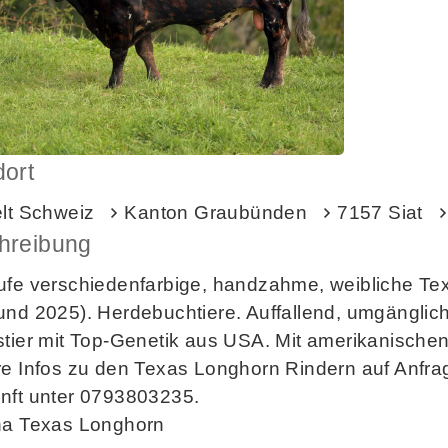
dort
elt Schweiz
Kanton Graubünden
7157 Siat
hreibung
ufe verschiedenfarbige, handzahme, weibliche Te
und 2025). Herdebuchtiere. Auffallend, umgängli
stier mit Top-Genetik aus USA. Mit amerikanische
re Infos zu den Texas Longhorn Rindern auf Anfra
nft unter 0793803235.
ha Texas Longhorn