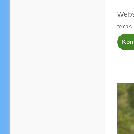
Webs
texas-
Kont