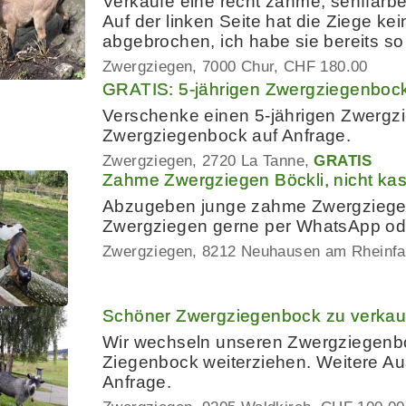
Verkaufe eine recht zahme, senffarbe
Auf der linken Seite hat die Ziege kein
abgebrochen, ich habe sie bereits s
Zwergziegen
7000 Chur
CHF 180.00
GRATIS: 5-jährigen Zwergziegenbock,
Verschenke einen 5-jährigen Zwergzie
Zwergziegenbock auf Anfrage.
Zwergziegen
2720 La Tanne
GRATIS
Zahme Zwergziegen Böckli, nicht kas
Abzugeben junge zahme Zwergziegen B
Zwergziegen gerne per WhatsApp od
Zwergziegen
8212 Neuhausen am Rheinfal
Schöner Zwergziegenbock zu verkau
Wir wechseln unseren Zwergziegenb
Ziegenbock weiterziehen. Weitere A
Anfrage.