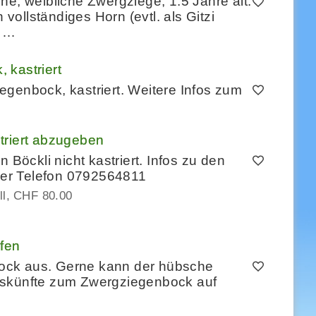
ne, weibliche Zwergziege, 1.5 Jahre alt.
 vollständiges Horn (evtl. als Gitzi
o …
 kastriert
genbock, kastriert. Weitere Infos zum
triert abzugeben
öckli nicht kastriert. Infos zu den
er Telefon 0792564811
l
CHF 80.00
fen
ock aus. Gerne kann der hübsche
uskünfte zum Zwergziegenbock auf