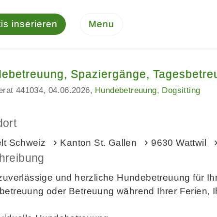
is inserieren
Menu
ebetreuung, Spaziergänge, Tagesbetre
serat 441034
04.06.2026
Hundebetreuung, Dogsitting
dort
elt Schweiz
Kanton St. Gallen
9630 Wattwil
hreibung
zuverlässige und herzliche Hundebetreuung für Ih
etreuung oder Betreuung während Ihrer Ferien, Ih