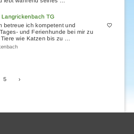
und lebt während seines …
n, Langrickenbach TG
en betreue ich kompetent und
 Tages- und Ferienhunde bei mir zu
Tiere wie Katzen bis zu …
kenbach
5
›