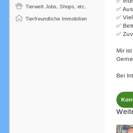
✅ Ind
Tierwelt Jobs, Shops, etc.
✅ Aus
✅ Vie
Tierfreundliche Immobilien
✅ Bet
✅ Zuv
Mir is
Gerne 
Bei In
Kont
Weit