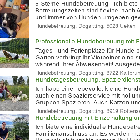
5-Sterne Hundebetreuung - Ich biete I
Betreuungszeiten sind flexibel nach 
und immer von Hunden umgeben ge
Hundebetreuung, Dogsitting
5028 Ueken
Professionelle Hundebetreuung mit 
Tages - und Ferienplätze für Hunde 
Garten verbringt Ihr Vierbeiner eine st
während Ihrer Abwesenheit! Ausged
Hundebetreuung, Dogsitting
8722 Kaltbru
Hundetagesbetreuung, Spazierdienst
Ich habe eine liebevolle, kleine Hund
auch einen Spazierservice mit hol und
Gruppen Spazieren. Auch Katzen und 
Hundebetreuung, Dogsitting
8919 Rottens
Hundebetreuung mit Einzelhaltung u
Ich biete eine individuelle Hundebet
Familienanschluss an. Es werden m