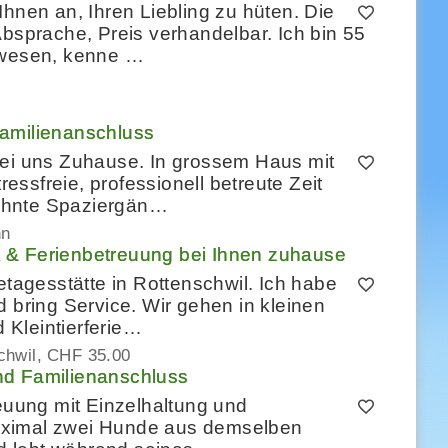
hnen an, Ihren Liebling zu hüten. Die
Absprache, Preis verhandelbar. Ich bin 55
wesen, kenne …
Familienanschluss
bei uns Zuhause. In grossem Haus mit
ressfreie, professionell betreute Zeit
ehnte Spaziergän…
nn
 & Ferienbetreuung bei Ihnen zuhause
etagesstätte in Rottenschwil. Ich habe
 bring Service. Wir gehen in kleinen
Kleintierferie…
chwil
CHF 35.00
nd Familienanschluss
reuung mit Einzelhaltung und
aximal zwei Hunde aus demselben