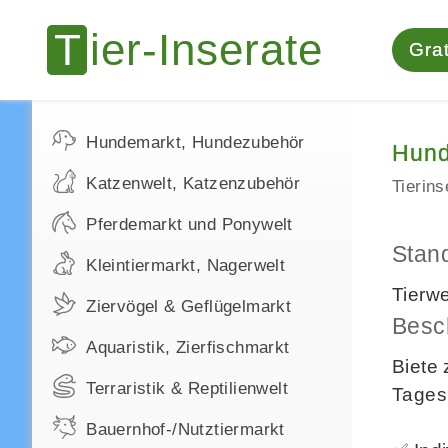
Grat
Hundemarkt, Hundezubehör
Hund
Katzenwelt, Katzenzubehör
Tierin
Pferdemarkt und Ponywelt
Stan
Kleintiermarkt, Nagerwelt
Tierw
Ziervögel & Geflügelmarkt
Besc
Aquaristik, Zierfischmarkt
Biete 
Terraristik & Reptilienwelt
Tagesb
Bauernhof-/Nutztiermarkt