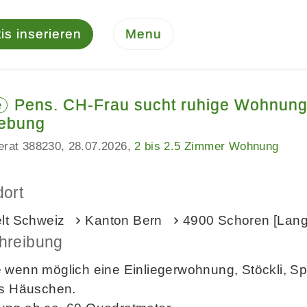
is inserieren
Menu
Pens. CH-Frau sucht ruhige Wohnung
e
ebung
serat 388230
28.07.2026
2 bis 2.5 Zimmer Wohnung
dort
elt Schweiz
Kanton Bern
4900 Schoren [Lang
hreibung
wenn möglich eine Einliegerwohnung, Stöckli, Spy
es Häuschen.