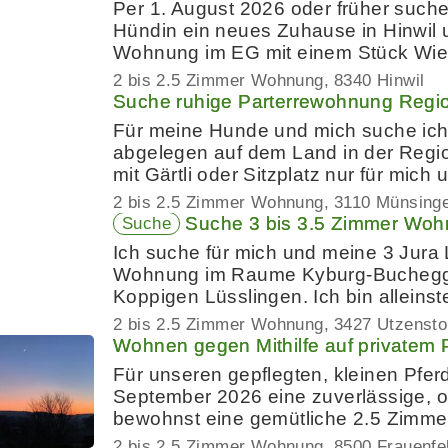
Per 1. August 2026 oder früher suche
Hündin ein neues Zuhause in Hinwil
Wohnung im EG mit einem Stück Wies
2 bis 2.5 Zimmer Wohnung
8340 Hinwil
Suche ruhige Parterrewohnung Regi
Für meine Hunde und mich suche ich
abgelegen auf dem Land in der Regi
mit Gärtli oder Sitzplatz nur für mic
2 bis 2.5 Zimmer Wohnung
3110 Münsing
Suche 3 bis 3.5 Zimmer Woh
Suche
Ich suche für mich und meine 3 Jura
Wohnung im Raume Kyburg-Buchegg 
Koppigen Lüsslingen. Ich bin alleins
2 bis 2.5 Zimmer Wohnung
3427 Utzensto
Wohnen gegen Mithilfe auf privatem 
Für unseren gepflegten, kleinen Pfer
September 2026 eine zuverlässige, or
bewohnst eine gemütliche 2.5 Zim
2 bis 2.5 Zimmer Wohnung
8500 Frauenfe