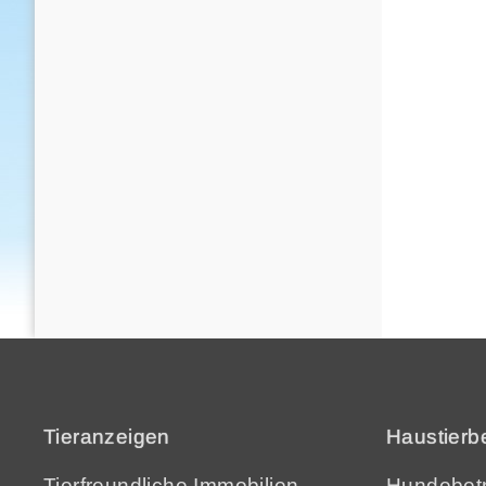
Tieranzeigen
Haustierb
Tierfreundliche Immobilien
Hundebetr