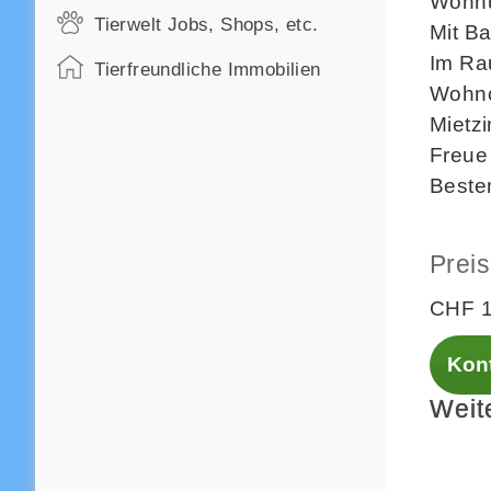
Wohnu
Tierwelt Jobs, Shops, etc.
Mit B
Im Ra
Tierfreundliche Immobilien
Wohnor
Mietzi
Freue 
Beste
Preis
CHF 1
Kont
Weit