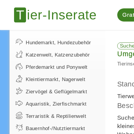
Grat
Hundemarkt, Hundezubehör
Such
Umg
Katzenwelt, Katzenzubehör
Tierin
Pferdemarkt und Ponywelt
Kleintiermarkt, Nagerwelt
Stan
Ziervögel & Geflügelmarkt
Tierw
Aquaristik, Zierfischmarkt
Besc
Terraristik & Reptilienwelt
Suche 
klein
Bauernhof-/Nutztiermarkt