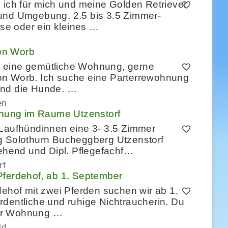
 ich für mich und meine Golden Retriever
 und Umgebung. 2.5 bis 3.5 Zimmer-
e oder ein kleines …
on Worb
 eine gemütliche Wohnung, gerne
on Worb. Ich suche eine Parterrewohnung
h und die Hunde. …
en
nung im Raume Utzenstorf
 Laufhündinnen eine 3- 3.5 Zimmer
Solothurn Bucheggberg Utzenstorf
tehend und Dipl. Pflegefachf…
rf
Pferdehof, ab 1. September
dehof mit zwei Pferden suchen wir ab 1.
dentliche und ruhige Nichtraucherin. Du
mer Wohnung …
ld