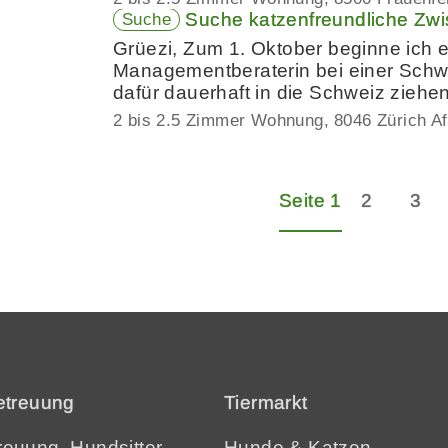
Suche katzenfreundliche Zwi
Suche
Grüezi, Zum 1. Oktober beginne ich ei
Managementberaterin bei einer Sch
dafür dauerhaft in die Schweiz ziehen
2 bis 2.5 Zimmer Wohnung
8046 Zürich Af
Seite 1
2
3
etreuung
Tiermarkt
euung, Hundsitter
Hunde
&
Katzen