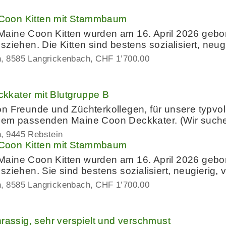
Coon Kitten mit Stammbaum
aine Coon Kitten wurden am 16. April 2026 gebore
ziehen. Die Kitten sind bestens sozialisiert, neug
n
8585 Langrickenbach
CHF 1’700.00
kater mit Blutgruppe B
n Freunde und Züchterkollegen, ​für unsere typvo
inem passenden Maine Coon Deckkater. (Wir such
n
9445 Rebstein
Coon Kitten mit Stammbaum
aine Coon Kitten wurden am 16. April 2026 gebore
ziehen. Sie sind bestens sozialisiert, neugierig, 
n
8585 Langrickenbach
CHF 1’700.00
nrassig, sehr verspielt und verschmust