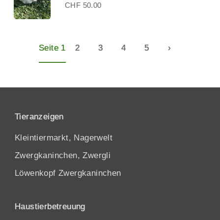
CHF 50.00
Seite 1
2
3
4
5
›
Tieranzeigen
Kleintiermarkt, Nagerwelt
Zwergkaninchen, Zwergli
Löwenkopf Zwergkaninchen
Haustierbetreuung