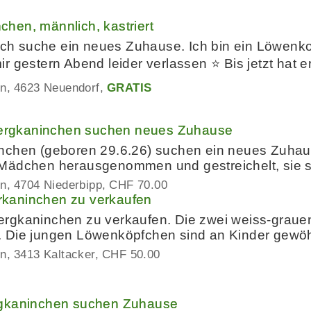
hen, männlich, kastriert
 ich suche ein neues Zuhause. Ich bin ein Löwenk
r gestern Abend leider verlassen ⭐️ Bis jetzt ha
en
4623 Neuendorf
GRATIS
rgkaninchen suchen neues Zuhause
nchen (geboren 29.6.26) suchen ein neues Zuha
Mädchen herausgenommen und gestreichelt, sie s
en
4704 Niederbipp
CHF 70.00
kaninchen zu verkaufen
rgkaninchen zu verkaufen. Die zwei weiss-grau
 Die jungen Löwenköpfchen sind an Kinder gewöhn
en
3413 Kaltacker
CHF 50.00
rgkaninchen suchen Zuhause