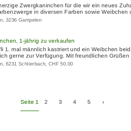
e herzige Zwergkaninchen für die wir ein neues Z
rbenzwerge in diversen Farben sowie Weibchen
en
3236 Gampelen
nchen, 1-jährig zu verkaufen
i 1. mal männlich kastriert und ein Weibchen beid
 ich gerne zur Verfügung. Mit freundlichen Grüße
en
6231 Schlierbach
CHF 50.00
Seite 1
2
3
4
5
›