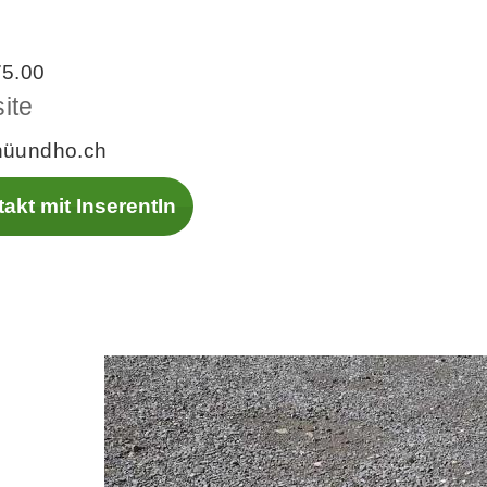
5.00
ite
üundho.ch
akt mit InserentIn