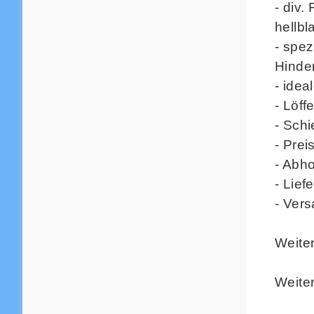
- div.
hellbl
- spez
Hinde
- idea
- Löff
- Schi
- Prei
- Abh
- Lief
- Ver
Weiter
Weiter