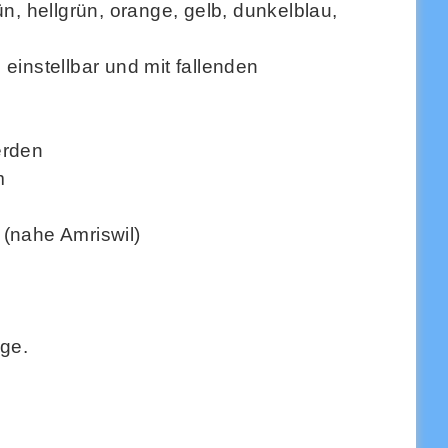
n, hellgrün, orange, gelb, dunkelblau,
einstellbar und mit fallenden
erden
m
 (nahe Amriswil)
age.