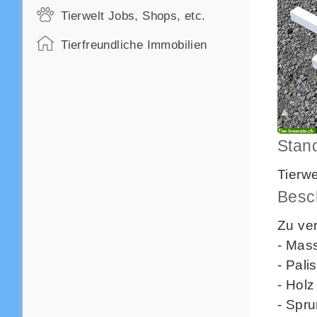
Tierwelt Jobs, Shops, etc.
Tierfreundliche Immobilien
Stan
Tierw
Besc
Zu ve
- Mas
- Pali
- Hol
- Spr