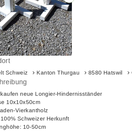
dort
elt Schweiz
Kanton Thurgau
8580 Hatswil
hreibung
rkaufen neue Longier-Hindernisständer
se 10x10x50cm
saden-Vierkantholz
z 100% Schweizer Herkunft
unghöhe: 10-50cm