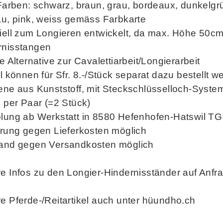
 Farben: schwarz, braun, grau, bordeaux, dunkelgrü
au, pink, weiss gemäss Farbkarte
iell zum Longieren entwickelt, da max. Höhe 50cm 
rnisstangen
le Alternative zur Cavalettiarbeit/Longierarbeit
el können für Sfr. 8.-/Stück separat dazu bestellt w
ene aus Kunststoff, mit Steckschlüsselloch-Syste
s per Paar (=2 Stück)
olung ab Werkstatt in 8580 Hefenhofen-Hatswil TG
erung gegen Lieferkosten möglich
sand gegen Versandkosten möglich
e Infos zu den Longier-Hindernisständer auf Anfr
e Pferde-/Reitartikel auch unter hüundho.ch