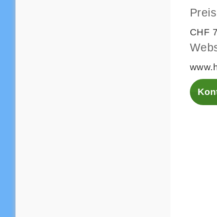
Preis
CHF 7
Webs
www.h
Kont