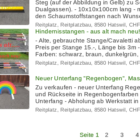
Steg (auf der Abbildung in Gelb) zu 
Dualgassen). - 10x10x100cm lang - m
den Schaumstoffstangen nach Wuns
Reitplatz, Reitplatzbau
8580 Hatswil
CHF
Hindernisstangen - aus alt mach neu!
- Alte, gebrauchte Stange/Cavaletti a
Preis per Stange 15.-, Länge bis 3m -
Farben: schwarz, braun, dunkelgrün
Reitplatz, Reitplatzbau
8580 Hatswil
CHF
Neuer Unterfang "Regenbogen", Ma
Zu verkaufen - neuer Unterfang Regen
und Rückseite in Regenbogenfarben 
Unterfang - Abholung ab Werkstatt 
Reitplatz, Reitplatzbau
8580 Hatswil
CHF
Seite 1
2
3
4