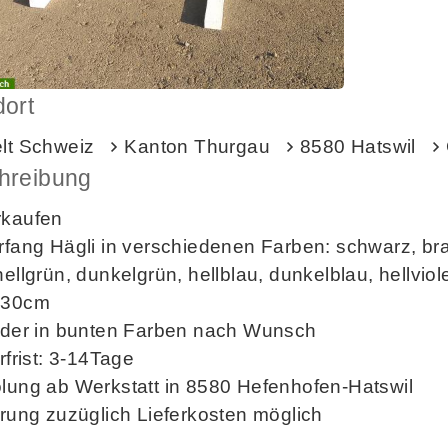
dort
elt Schweiz
Kanton Thurgau
8580 Hatswil
hreibung
rkaufen
rfang Hägli in verschiedenen Farben: schwarz, bra
hellgrün, dunkelgrün, hellblau, dunkelblau, hellviole
x30cm
 oder in bunten Farben nach Wunsch
erfrist: 3-14Tage
olung ab Werkstatt in 8580 Hefenhofen-Hatswil
erung zuzüglich Lieferkosten möglich