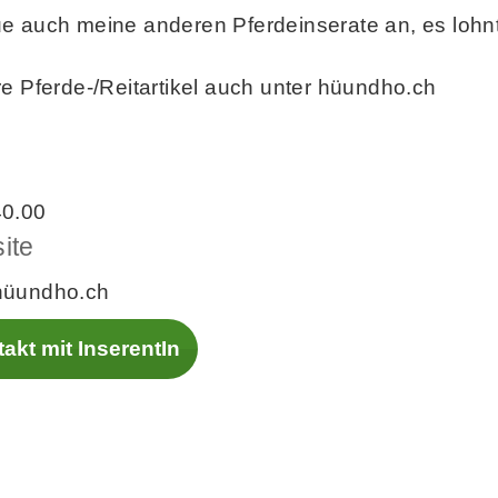
e auch meine anderen Pferdeinserate an, es lohnt
e Pferde-/Reitartikel auch unter hüundho.ch
0.00
ite
üundho.ch
akt mit InserentIn