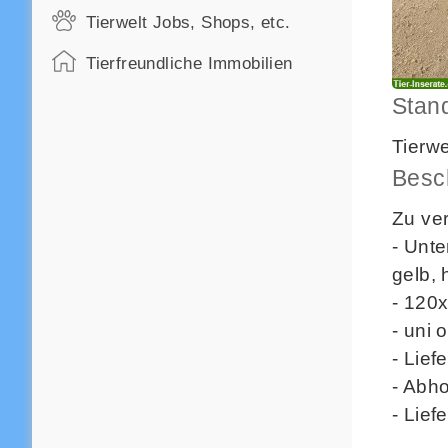
Tierwelt Jobs, Shops, etc.
Tierfreundliche Immobilien
Stan
Tierw
Besc
Zu ve
- Unte
gelb, 
- 120
- uni
- Lief
- Abh
- Lief