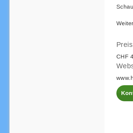
Schau
Weiter
Preis
CHF 4
Webs
www.h
Kont