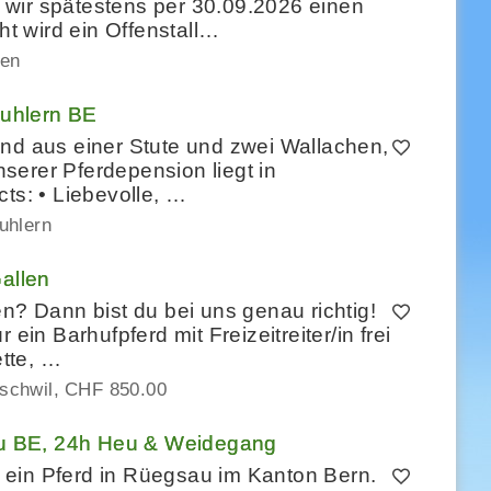
wir spätestens per 30.09.2026 einen
ht wird ein Offenstall…
gen
muhlern BE
end aus einer Stute und zwei Wallachen,
serer Pferdepension liegt in
ts: • Liebevolle, …
uhlern
Gallen
n? Dann bist du bei uns genau richtig!
ein Barhufpferd mit Freizeitreiter/in frei
tte, …
schwil
CHF 850.00
sau BE, 24h Heu & Weidegang
ür ein Pferd in Rüegsau im Kanton Bern.