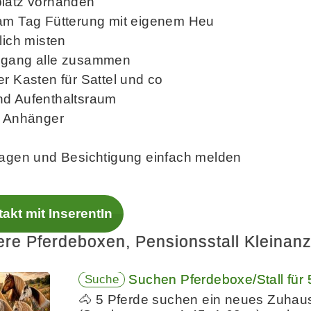
latz vorhanden
am Tag Fütterung mit eigenem Heu
lich misten
gang alle zusammen
r Kasten für Sattel und co
d Aufenthaltsraum
r Anhänger
ragen und Besichtigung einfach melden
akt mit InserentIn
ere Pferdeboxen, Pensionsstall Kleinan
Suchen Pferdeboxe/Stall für 5
Suche
🐴 5 Pferde suchen ein neues Zuhaus