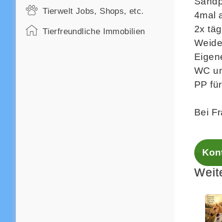
Sandp
Tierwelt Jobs, Shops, etc.
4mal 
2x täg
Tierfreundliche Immobilien
Weide
Eigene
WC un
PP fü
Bei F
Kont
Weit