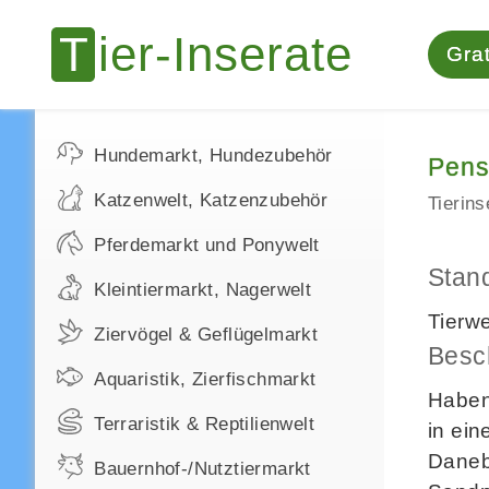
Grat
Hundemarkt, Hundezubehör
Pens
Katzenwelt, Katzenzubehör
Tierin
Pferdemarkt und Ponywelt
Stan
Kleintiermarkt, Nagerwelt
Tierw
Ziervögel & Geflügelmarkt
Besc
Aquaristik, Zierfischmarkt
Haben
Terraristik & Reptilienwelt
in ein
Daneb
Bauernhof-/Nutztiermarkt