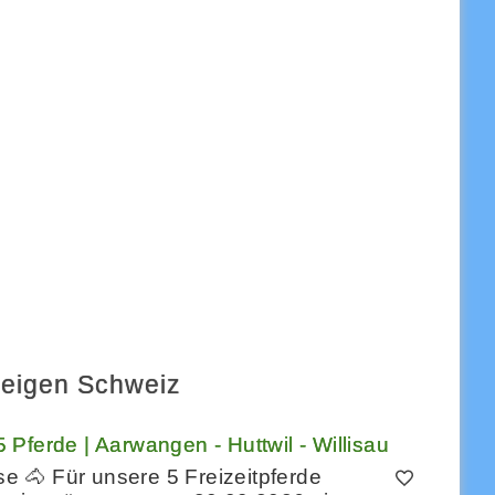
zeigen Schweiz
 Pferde | Aarwangen - Huttwil - Willisau
e 🐴 Für unsere 5 Freizeitpferde