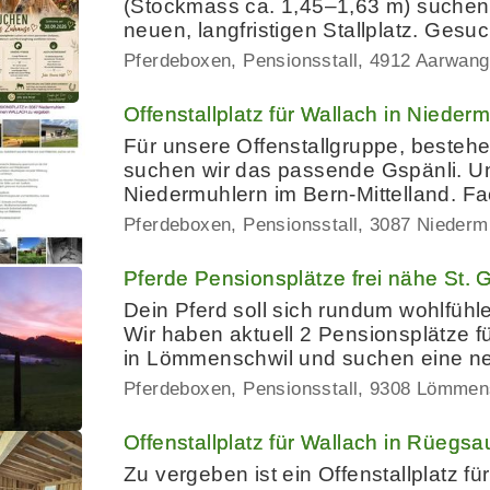
(Stockmass ca. 1,45–1,63 m) suchen 
neuen, langfristigen Stallplatz. Gesuc
Pferdeboxen, Pensionsstall
4912 Aarwan
Offenstallplatz für Wallach in Nieder
Für unsere Offenstallgruppe, besteh
suchen wir das passende Gspänli. Un
Niedermuhlern im Bern-Mittelland. Fac
Pferdeboxen, Pensionsstall
3087 Niederm
Pferde Pensionsplätze frei nähe St. 
Dein Pferd soll sich rundum wohlfühle
Wir haben aktuell 2 Pensionsplätze für 
in Lömmenschwil und suchen eine ne
Pferdeboxen, Pensionsstall
9308 Lömmen
Offenstallplatz für Wallach in Rüeg
Zu vergeben ist ein Offenstallplatz f