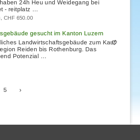
de haben 24h Heu und Weidegang bei
 - reitplatz …
u
CHF 650.00
tsgebäude gesucht im Kanton Luzern
nliches Landwirtschaftsgebäude zum Kauf
Region Reiden bis Rothenburg. Das
gend Potenzial …
5
›