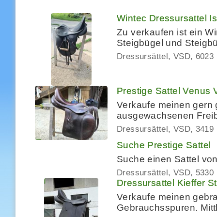
Wintec Dressursattel Is
Zu verkaufen ist ein W
Steigbügel und Steigb
Dressursättel, VSD
6023 
Prestige Sattel Venus 
Verkaufe meinen gern g
ausgewachsenen Freibe
Dressursättel, VSD
3419
Suche Prestige Sattel
Suche einen Sattel von
Dressursättel, VSD
5330
Dressursattel Kieffer S
Verkaufe meinen gebrau
Gebrauchsspuren. Mittl