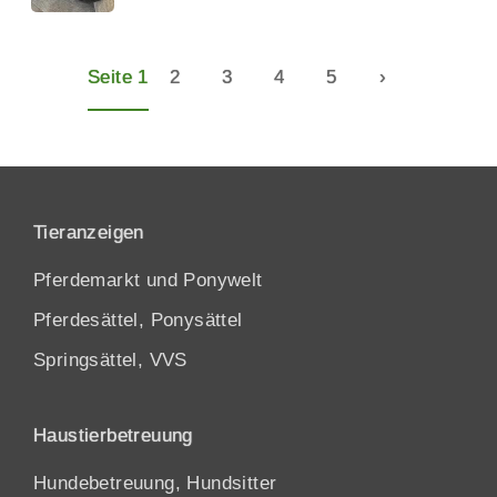
Seite 1
2
3
4
5
›
Tieranzeigen
Pferdemarkt und Ponywelt
Pferdesättel, Ponysättel
Springsättel, VVS
Haustierbetreuung
Hundebetreuung, Hundsitter