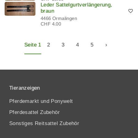
Leder Sattelgurtverlängerung,
braun
4466 Ormalingen
CHF 4.00
Seite 1
2
3
4
5
›
Tieranzeigen
Pferdemarkt und Ponywelt
Pferdesattel Zubehör
Sonstiges Reitsattel Zubehör