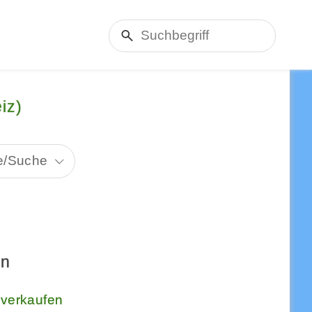
iz)
e/Suche
en
 verkaufen