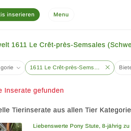
is inserieren
Menu
welt 1611 Le Crêt-près-Semsales (Schwe
gorie
1611 Le Crêt-près-Semsales
Biet
e Inserate gefunden
lle Tierinserate aus allen Tier Kategori
Liebenswerte Pony Stute, 8-jährig zu