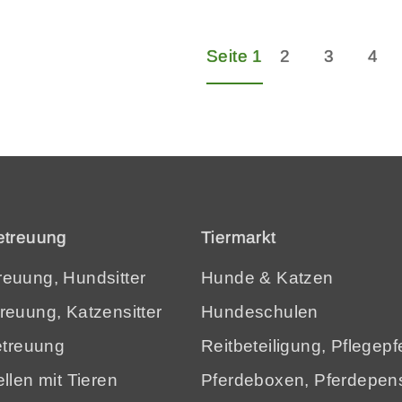
Seite 1
2
3
4
etreuung
Tiermarkt
euung, Hundsitter
Hunde
&
Katzen
reuung, Katzensitter
Hundeschulen
etreuung
Reitbeteiligung, Pflegepf
llen mit Tieren
Pferdeboxen, Pferdepen