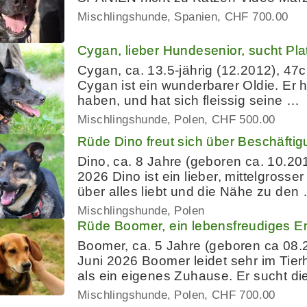
Mischlingshunde
Spanien
CHF 700.00
Cygan, lieber Hundesenior, sucht Pl
Cygan, ca. 13.5-jährig (12.2012), 47
Cygan ist ein wunderbarer Oldie. Er ha
haben, und hat sich fleissig seine …
Mischlingshunde
Polen
CHF 500.00
Rüde Dino freut sich über Beschäft
Dino, ca. 8 Jahre (geboren ca. 10.201
2026 Dino ist ein lieber, mittelgrosse
über alles liebt und die Nähe zu den
Mischlingshunde
Polen
Rüde Boomer, ein lebensfreudiges E
Boomer, ca. 5 Jahre (geboren ca 08.2
Juni 2026 Boomer leidet sehr im Tier
als ein eigenes Zuhause. Er sucht d
Mischlingshunde
Polen
CHF 700.00