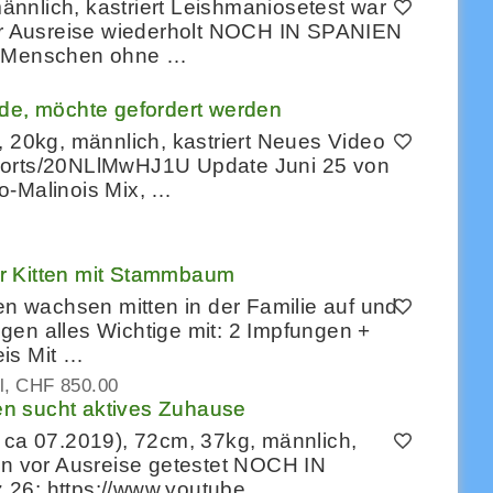
nnlich, kastriert Leishmaniosetest war
ner Ausreise wiederholt NOCH IN SPANIEN
ne Menschen ohne …
üde, möchte gefordert werden
, 20kg, männlich, kastriert Neues Video
horts/20NLlMwHJ1U Update Juni 25 von
o-Malinois Mix, …
r Kitten mit Stammbaum
en wachsen mitten in der Familie auf und
gen alles Wichtige mit: 2 Impfungen +
is Mit …
l
CHF 850.00
n sucht aktives Zuhause
 ca 07.2019), 72cm, 37kg, männlich,
en vor Ausreise getestet NOCH IN
 26: https://www.youtube…