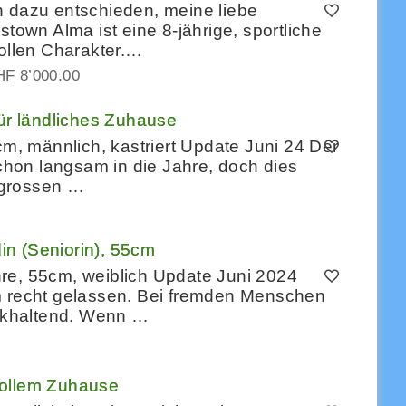
h dazu entschieden, meine liebe
stown Alma ist eine 8-jährige, sportliche
tollen Charakter.…
F 8’000.00
für ländliches Zuhause
cm, männlich, kastriert Update Juni 24 Der
hon langsam in die Jahre, doch dies
r grossen …
n (Seniorin), 55cm
re, 55cm, weiblich Update Juni 2024
m recht gelassen. Bei fremden Menschen
ückhaltend. Wenn …
vollem Zuhause