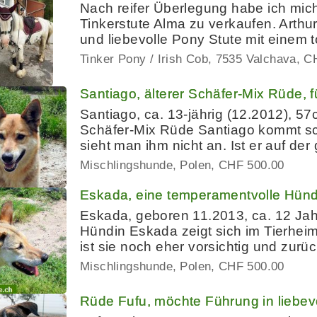
Nach reifer Überlegung habe ich mic
Tinkerstute Alma zu verkaufen. Arthur
und liebevolle Pony Stute mit einem 
Tinker Pony / Irish Cob
7535 Valchava
CH
Santiago, älterer Schäfer-Mix Rüde, 
Santiago, ca. 13-jährig (12.2012), 57
Schäfer-Mix Rüde Santiago kommt sc
sieht man ihm nicht an. Ist er auf de
Mischlingshunde
Polen
CHF 500.00
Eskada, eine temperamentvolle Hündi
Eskada, geboren 11.2013, ca. 12 Jah
Hündin Eskada zeigt sich im Tierhei
ist sie noch eher vorsichtig und zur
Mischlingshunde
Polen
CHF 500.00
Rüde Fufu, möchte Führung in liebe