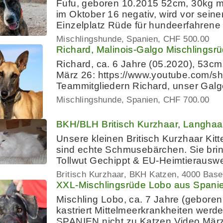
Fufu, geboren 10.2015 52cm, 30kg mä
im Oktober 16 negativ, wird vor sei
Einzelplatz Rüde für hundeerfahre
Mischlingshunde
Spanien
CHF 500.00
Richard, Malinois-Galgo Mischlingsr
Richard, ca. 6 Jahre (05.2020), 53cm
März 26: https://www.youtube.com/s
Teammitgliedern Richard, unser Galg
Mischlingshunde
Spanien
CHF 700.00
BKH/BLH Britisch Kurzhaar, Langhaa
Unsere kleinen Britisch Kurzhaar Kitt
sind echte Schmusebärchen. Sie brin
Tollwut Gechippt & EU-Heimtierauswe
Britisch Kurzhaar, BKH Katzen
4000 Base
XXL-Mischlingsrüde Lobo aus Spanie
Mischling Lobo, ca. 7 Jahre (geboren
kastriert Mittelmeerkrankheiten werd
SPANIEN nicht zu Katzen Video März