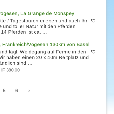
r Vogesen, La Grange de Monspey
te / Tagestouren erleben und auch Ihr
und toller Natur mit den Pferden
 14 Pferden ist ca. …
, Frankreich/Vogesen 130km von Basel
 und tägl. Weidegang auf Ferme in den
Wir haben einen 20 x 40m Reitplatz und
tändlich sind …
HF 380.00
5
6
›