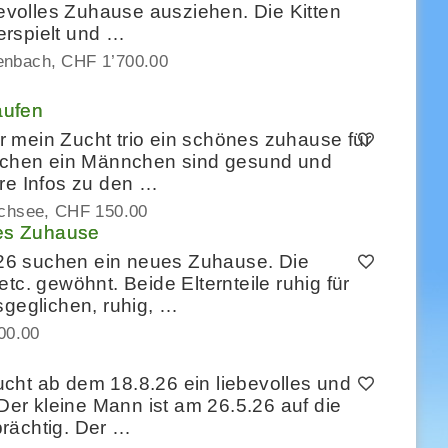
bevolles Zuhause ausziehen. Die Kitten
verspielt und …
enbach
CHF 1’700.00
aufen
 mein Zucht trio ein schönes zuhause für
chen ein Männchen sind gesund und
ere Infos zu den …
chsee
CHF 150.00
es Zuhause
26 suchen ein neues Zuhause. Die
tc. gewöhnt. Beide Elternteile ruhig für
sgeglichen, ruhig, …
00.00
cht ab dem 18.8.26 ein liebevolles und
r kleine Mann ist am 26.5.26 auf die
rächtig. Der …