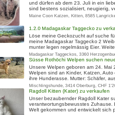
und dürfen ab dem 23. Juli in ein lie
sind bestens sozialisiert, neugierig, 
Maine Coon Katzen, Kitten
8585 Langrick
1.2.0 Madagaskar Taggecko zu verk
Löse meine Geckozucht auf suche für
meine Madagaskar Taggecko 2 Weib
munter legen regelmässig Eier. Weit
Madagaskar Taggeckos
3360 Herzogenbu
Süsse Rothöchi Welpen suchen neu
Unsere Welpen geboren am 24. Mai 
Welpen sind an Kinder, Katzen, Auto e
ihre Hunderasse. Mutter: Schäfer, au
Mischlingshunde
3414 Oberburg
CHF 1’2
Ragdoll Kitten (Kater) zu verkaufen
Unser bezaubernder Ragdoll Kater su
verantwortungsbewusstes Zuhause. De
Welt gekommen und entwickelt sich p