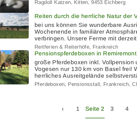
Ragdoll Katzen, Kitten
9453 Eichberg
Reiten durch die herrliche Natur de
bei uns können Sie wunderbare Ausrit
Wochenende in familiärer Atmosphäre 
verbringen. Unsere Ferme mit derzeit
Reitferien & Reiterhöfe
Frankreich
Pensionspferdeboxen in Remiremont
große Pferdeboxen inkl. Vollpension
Vogesen nur 130 km von Basel frei! 
herrliches Ausreitgelände selbstvers
Pferdeboxen, Pensionsstall
Frankreich
C
‹
1
Seite 2
3
4