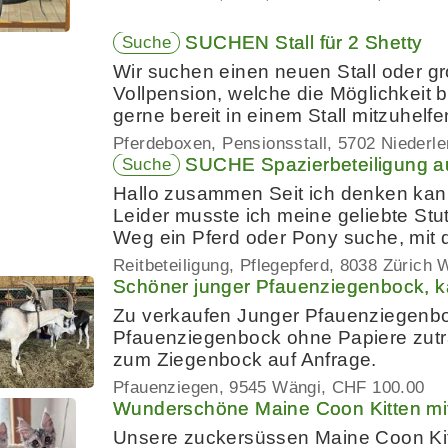
SUCHEN Stall für 2 Shetty
Suche
Wir suchen einen neuen Stall oder gr
Vollpension, welche die Möglichkeit bi
gerne bereit in einem Stall mitzuhelf
Pferdeboxen, Pensionsstall
5702 Niederle
SUCHE Spazierbeteiligung au
Suche
Hallo zusammen Seit ich denken kann,
Leider musste ich meine geliebte Stu
Weg ein Pferd oder Pony suche, mit
Reitbeteiligung, Pflegepferd
8038 Zürich W
Schöner junger Pfauenziegenbock, ka
Zu verkaufen Junger Pfauenziegenboc
Pfauenziegenbock ohne Papiere zutra
zum Ziegenbock auf Anfrage.
Pfauenziegen
9545 Wängi
CHF 100.00
Wunderschöne Maine Coon Kitten m
Unsere zuckersüssen Maine Coon Kit