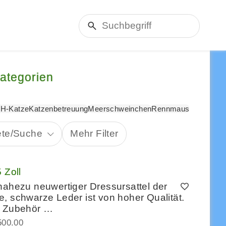
Kategorien
H-Katze
Katzenbetreuung
Meerschweinchen
Rennmaus
ete/Suche
Mehr Filter
 Zoll
nahezu neuwertiger Dressursattel der
, schwarze Leder ist von hoher Qualität.
ne Zubehör …
500.00