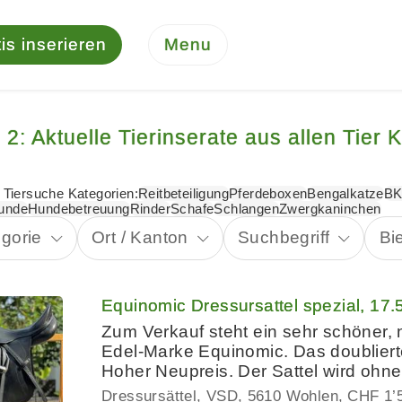
is inserieren
Menu
 2: Aktuelle Tierinserate aus allen Tier 
 Tiersuche Kategorien:
Reitbeteiligung
Pferdeboxen
Bengalkatze
BK
unde
Hundebetreuung
Rinder
Schafe
Schlangen
Zwergkaninchen
gorie
Ort / Kanton
Suchbegriff
Bi
Equinomic Dressursattel spezial, 17.5
Zum Verkauf steht ein sehr schöner, 
Edel-Marke Equinomic. Das doublierte
Hoher Neupreis. Der Sattel wird oh
Dressursättel, VSD
5610 Wohlen
CHF 1’