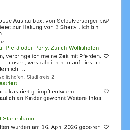
osse Auslaufbox, von Selbstversorger bis
etet zur Haltung von 2 Shetty . Ich bin
en. …
nz
f Pferd oder Pony, Zürich Wollishofen
 verbringe ich meine Zeit mit Pferden.
te erlösen, weshalb ich nun auf diesem
 dem ich …
ollishofen, Stadtkreis 2
striert
k kastriert geimpft entwurmt
ulich an Kinder gewohnt Weitere Infos
it Stammbaum
ten wurden am 16. April 2026 geboren