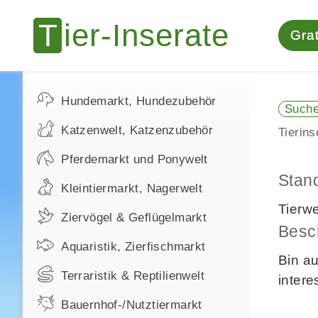
Grat
Hundemarkt, Hundezubehör
Such
Katzenwelt, Katzenzubehör
Tierin
Pferdemarkt und Ponywelt
Stan
Kleintiermarkt, Nagerwelt
Tierw
Ziervögel & Geflügelmarkt
Besc
Aquaristik, Zierfischmarkt
Bin au
Terraristik & Reptilienwelt
intere
Bauernhof-/Nutztiermarkt