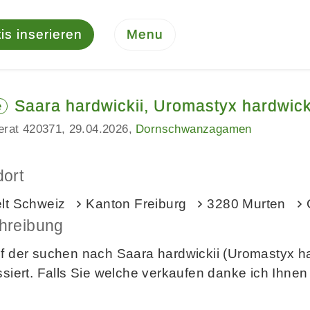
is inserieren
Menu
Saara hardwickii, Uromastyx hardwi
e
serat 420371
29.04.2026
Dornschwanzagamen
dort
elt Schweiz
Kanton Freiburg
3280 Murten
hreibung
f der suchen nach Saara hardwickii (Uromastyx har
ssiert. Falls Sie welche verkaufen danke ich Ihnen