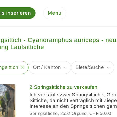
is inserieren
Menu
ngsittich - Cyanoramphus auriceps - neu
ung Laufsittiche
ngsittich
Ort / Kanton
Biete/Suche
2 Springsittiche zu verkaufen
Ich verkaufe zwei Springsittiche. Ge
Sittiche, da nicht verträglich mit Zieg
Interesse an den Springsittichen ger
Springsittiche
2552 Orpund
CHF 50.00