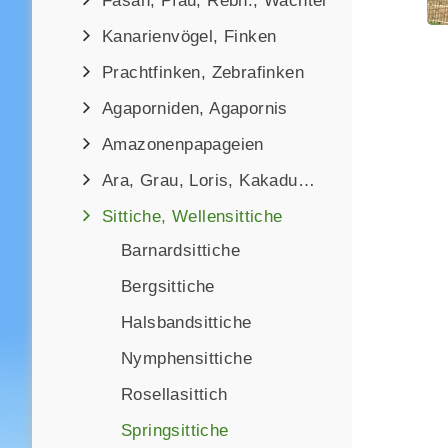
Fasan, Pfau, Rebh., Wachtel
Kanarienvögel, Finken
Prachtfinken, Zebrafinken
Agaporniden, Agapornis
Amazonenpapageien
Ara, Grau, Loris, Kakadu…
Sittiche, Wellensittiche
Barnardsittiche
Bergsittiche
Halsbandsittiche
Nymphensittiche
Rosellasittich
Springsittiche