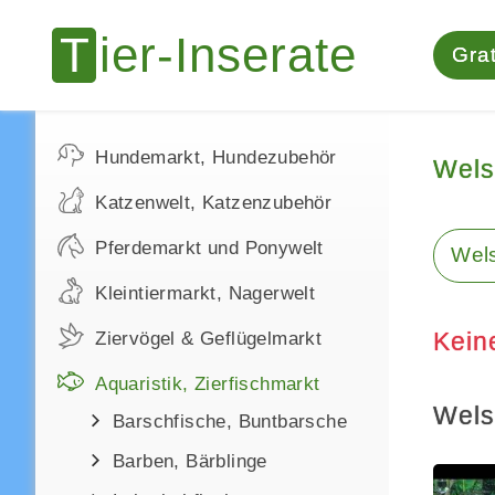
Grat
Hundemarkt, Hundezubehör
Wels
Katzenwelt, Katzenzubehör
Pferdemarkt und Ponywelt
Wel
Kleintiermarkt, Nagerwelt
Kein
Ziervögel & Geflügelmarkt
Aquaristik, Zierfischmarkt
Wels
Barschfische, Buntbarsche
Barben, Bärblinge