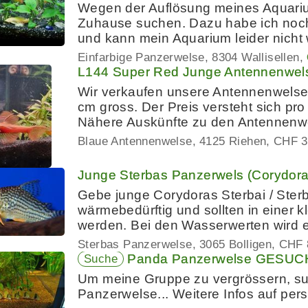
Wegen der Auflösung meines Aquarium
Zuhause suchen. Dazu habe ich noch
und kann mein Aquarium leider nicht 
Einfarbige Panzerwelse
8304 Wallisellen
L144 Super Red Junge Antennenwels
Wir verkaufen unsere Antennenwelse. 
cm gross. Der Preis versteht sich pro
Nähere Auskünfte zu den Antennenwe
Blaue Antennenwelse
4125 Riehen
CHF 3
Junge Sterbas Panzerwels (Corydoras
Gebe junge Corydoras Sterbai / Ster
wärmebedürftig und sollten in einer 
werden. Bei den Wasserwerten wird
Sterbas Panzerwelse
3065 Bolligen
CHF 
Panda Panzerwelse GESUC
Suche
Um meine Gruppe zu vergrössern, su
Panzerwelse... Weitere Infos auf per