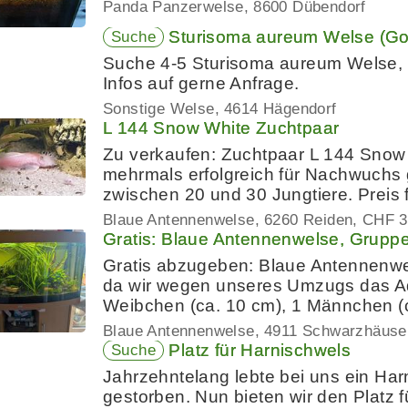
Panda Panzerwelse
8600 Dübendorf
Sturisoma aureum Welse (G
Suche
Suche 4-5 Sturisoma aureum Welse, m
Infos auf gerne Anfrage.
Sonstige Welse
4614 Hägendorf
L 144 Snow White Zuchtpaar
Zu verkaufen: Zuchtpaar L 144 Snow 
mehrmals erfolgreich für Nachwuchs 
zwischen 20 und 30 Jungtiere. Preis
Blaue Antennenwelse
6260 Reiden
CHF 3
Gratis: Blaue Antennenwelse, Gruppe
Gratis abzugeben: Blaue Antennenw
da wir wegen unseres Umzugs das Aq
Weibchen (ca. 10 cm), 1 Männchen (
Blaue Antennenwelse
4911 Schwarzhäuse
Platz für Harnischwels
Suche
Jahrzehntelang lebte bei uns ein Harn
gestorben. Nun bieten wir den Platz fü