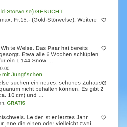
old-Störwelse) GESUCHT
ax. Fr.15.- (Gold-Störwelse). Weitere
White Welse. Das Paar hat bereits
gesorgt. Etwa alle 6 Wochen schlüpfen
 für ein L 144 Snow …
0.00
 mit Jungfischen
else suchen ein neues, schönes Zuhause,
uarium nicht behalten können. Es gibt 2
ca. 10 cm) und …
rn
GRATIS
ischwels. Leider ist er letztes Jahr
r jene die einen oder vielleicht zwei