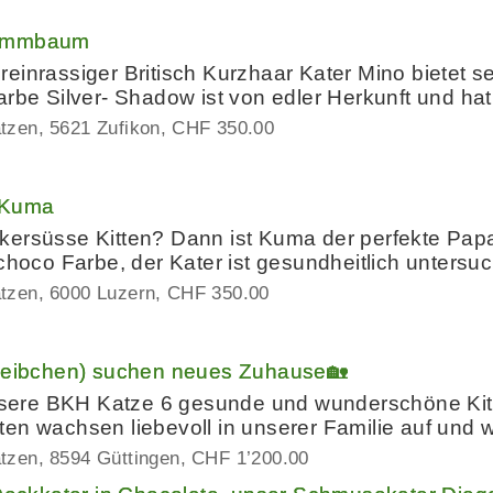
tammbaum
einrassiger Britisch Kurzhaar Kater Mino bietet 
arbe Silver- Shadow ist von edler Herkunft und ha
atzen
5621 Zufikon
CHF 350.00
 Kuma
kersüsse Kitten? Dann ist Kuma der perfekte Papa
choco Farbe, der Kater ist gesundheitlich untersuch
atzen
6000 Luzern
CHF 350.00
 Weibchen) suchen neues Zuhause🏡
re BKH Katze 6 gesunde und wunderschöne Kitte
en wachsen liebevoll in unserer Familie auf und w
atzen
8594 Güttingen
CHF 1’200.00