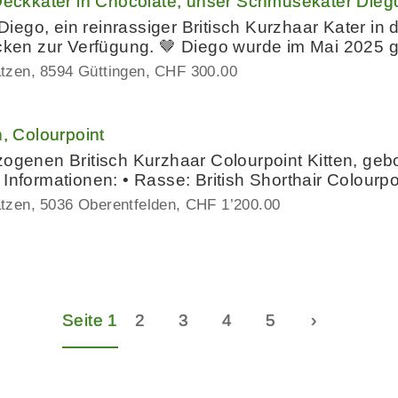
ckkater in Chocolate, unser Schmusekater Dieg
ego, ein reinrassiger Britisch Kurzhaar Kater in
n zur Verfügung. 🤎 Diego wurde im Mai 2025 g
atzen
8594 Güttingen
CHF 300.00
n, Colourpoint
zogenen Britisch Kurzhaar Colourpoint Kitten, ge
 Informationen: • Rasse: British Shorthair Colourp
atzen
5036 Oberentfelden
CHF 1’200.00
Seite 1
2
3
4
5
›