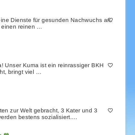
seine Dienste für gesunden Nachwuchs an.
t einen reinen …
! Unser Kuma ist ein reinrassiger BKH
t, bringt viel …
n zur Welt gebracht, 3 Kater und 3
erden bestens sozialisiert.…