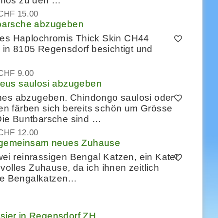
Infos zu den …
CHF 15.00
barsche abzugeben
 des Haplochromis Thick Skin CH44
in 8105 Regensdorf besichtigt und
CHF 9.00
heus saulosi abzugeben
ches abzugeben. Chindongo saulosi oder
n färben sich bereits schön um Grösse
Die Buntbarsche sind …
CHF 12.00
n gemeinsam neues Zuhause
i reinrassigen Bengal Katzen, ein Kater
volles Zuhause, da ich ihnen zeitlich
ide Bengalkatzen…
usier in Regensdorf ZH