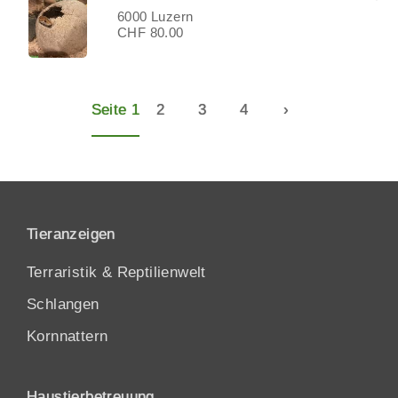
6000 Luzern
CHF 80.00
Seite 1
2
3
4
›
Tieranzeigen
Terraristik & Reptilienwelt
Schlangen
Kornnattern
Haustierbetreuung